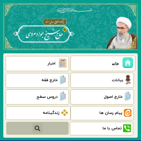
رش
ه
حتوا
اخبار
خانه
بیانات
خارج فقه
خارج اصول
دروس سطح
پیام رسان ها
زندگینامه
جستجو
تماس با ما