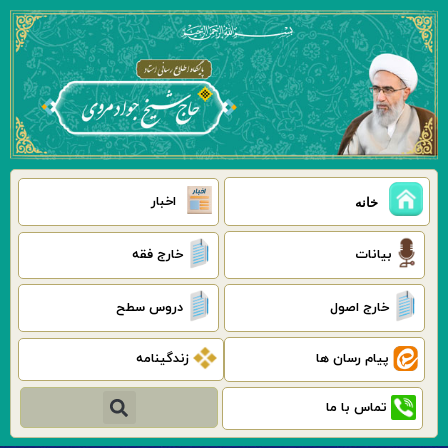
رش
ه
حتوا
اخبار
خانه
بیانات
خارج فقه
خارج اصول
دروس سطح
پیام رسان ها
زندگینامه
جستجو
تماس با ما