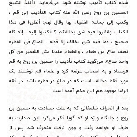
شده کتاب تأدیب نوشته شود. می‌فرماید: «أنفذ الشیخ
الحسین بن روح رضی الله عنه کتاب التأدیب إلى قم ،
وکتب إلى جماعه الفقهاء بها وقال لهم: أنظروا فی هذا
الکتاب وانظروا فیه شئ یخالفکم ؟ فکتبوا إلیه : إنه کله
صحیح ، وما فیه شئ یخالف إلا قوله : الصاع فی الفطره
نصف صاع من طعام ، والطعام عندنا مثل الشعیر من کل
واحد صاع». می‌گوید کتاب تأدیب را حسین بن روح به قم
فرستاد و به اصحاب عرضه کرد و علماء قم نوشتند یک
مورد فقط مخالف است که در صاع در فطره باشد. در فقه
الرضا موجود هم این حکم آمده است.
بعد از انحراف شلمغانی که به علت حسادت به حسین بن
روح و جایگاه ویژه او که گویا فکر می‌کرد این صدارت به
طرف او خواهد رفت و چون نرفت منحرف شد. پس از