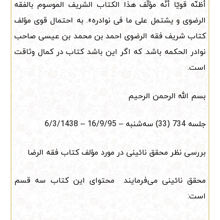
أظنّه قویّا أنّه مؤلّف هذا الکتاب الشریف‌ الموسوم بالفقه
الرضوی و یشتمل على ما فی نوادره». به احتمال قوی مؤلف
کتاب شریف فقه الرضوی احمد بن محمد بن عیسی صاحب
نوادر الحکمه باشد. که اگر این باشد کتاب در کمال وثاقت
است.
بسم الله الرحمن الرحیم
جلسه 734 (33) ‌سه‌شنبه – 16/9/95 – 6/3/1438
بررسی نظر محقق نائینی در مورد مؤلف کتاب فقه الرضا
محقق نائینی می‌فرمایند محتوای این کتاب سه قسم
است: