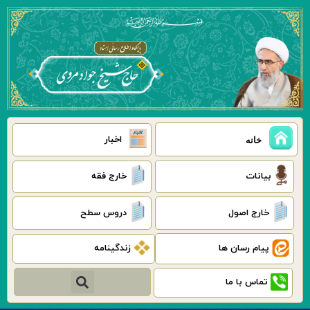
رش
ه
حتوا
اخبار
خانه
بیانات
خارج فقه
خارج اصول
دروس سطح
پیام رسان ها
زندگینامه
جستجو
تماس با ما