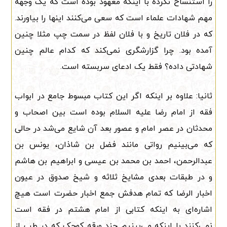
را استنساخ نکرده با اینکه معهود بوده است که یک وجهه
مهم شهادات علماء است که سعی می‌کنند اینها را بیاورند.
که در فلان تاریخ و با فلان لفظ در سمت چپ مثلا چنین
آمده بود. چرا گزارشگری نمی‌کند که کدام عالم چنین
شهادتی داده؟ فقط یک ادعای سربسته است.
ثانیا: علاوه بر اینکه اگر این کتاب مبسوط جامع در ابواب
فقه از امام رضا علیه السلام بوده است بین اصحاب و
محدثان در عصر امام و عصور بعد آن شایع می‌شد در حالی
که می‌بینیم رواتی مانند فضل بن شاذان، یونس بن
عبدالرحمن، احمد بن محمد بن عیسی و ابراهیم بن هاشم
و در طبقات بعدی مشایخ ثلاثه و شیخ صدوق در عیون
اخبار الرضا که تمام هدفش جمع اخبار حضرت است هیچ
اشاره‌ای به اینکه کتابی از امام هشتم در فقه است
نمی‌کنند با اینکه می‌بینیم چند ورقه کوچک که در طب از