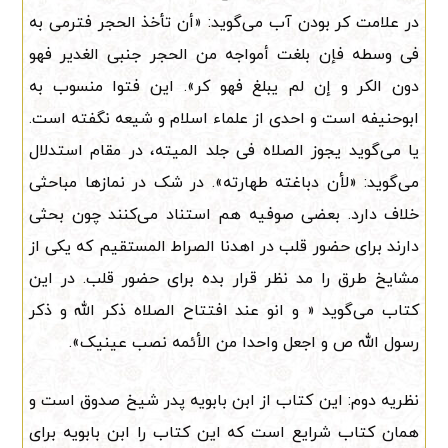
در علامت کر بودن آب می‌گوید: «أن تأخذ الحجر فترمی به
فی وسطه فإن بلغت أمواجه من الحجر جنبی الغدیر فهو
دون الکر و إن لم یبلغ فهو کر». این فتوا منسوب به
ابوحنیفه است و احدی از علماء اسلام و شیعه نگفته است.
یا می‌گوید یجوز الصلاه فی جلد المیته، در مقام استدلال
می‌گوید: «لأن دباغته طهارته». در شک در نمازها مباحثی
خلاف دارد. بعضی صوفیه هم استناد می‌کنند چون بحثی
دارند برای حضور قلب در اهدنا الصراط المستقیم که یکی از
مشایخ طرق را مد نظر قرار بده برای حضور قلب. در این
کتاب می‌گوید « و انو عند افتتاح الصلاه ذکر الله و ذکر
رسول الله ص و اجعل واحدا من الأئمه نصب عینیک».
نظریه دوم: این کتاب از ابن بابویه پدر شیخ صدوق است و
همان کتاب شرایع است که این کتاب را ابن بابویه برای