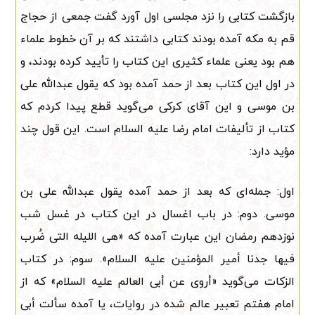
بازگشت کتابی را نزد مجلسی اول آورد گفت جمعی از حجاج
قم به مکه آمده بودند کتابی داشتند که بر آن خطوط علماء
هم بود یعنی علماء کثیری این کتاب را تأیید کرده بودند، و
در اول این کتاب بعد از حمد آمده بود که یقول عبدالله علی
بن موسی و این آقای کرکی می‌گوید قطع پیدا کردم که
کتاب از تألیفات امام رضا علیه السلام است. این قول چند
مؤید دارد:
اول: جمله‌ای که بعد از حمد آمده یقول عبدالله علی بن
موسی. دوم: در باب اغسال در این کتاب در غسل شب
نوزدهم رمضان این عبارت آمده که «هی اللیله التی ضُرب
فیها جدنا أمیر المؤمنین علیه السلام». سوم: در کتاب
الزکات می‌گوید «أروی عن أبی العالم علیه السلام» که از
امام هفتم تعبیر عالم شده در روایات، یا آمده سألت أبی