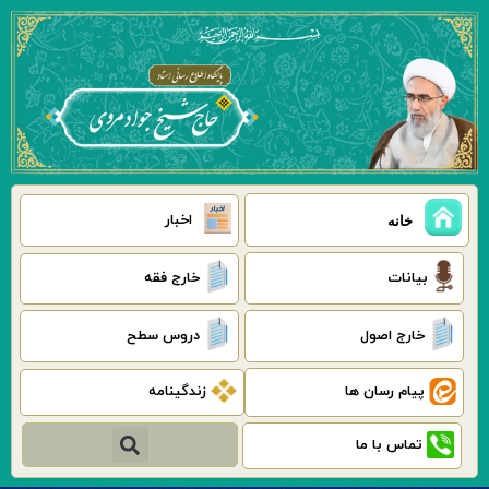
رش
ه
حتوا
اخبار
خانه
بیانات
خارج فقه
خارج اصول
دروس سطح
پیام رسان ها
زندگینامه
جستجو
تماس با ما