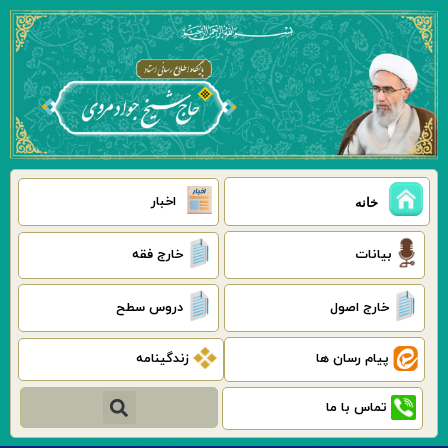
رش
ه
حتوا
اخبار
خانه
بیانات
خارج فقه
خارج اصول
دروس سطح
پیام رسان ها
زندگینامه
جستجو
تماس با ما