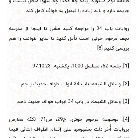
طائفه دوم میگوید زیاده چه عمدا چه سهوا مبطل نیست و
جریمه دارد و باید زیاده را تبدیل به طواف کامل کند.
روایات باب 34 را مراجعه کنید مشی تا اینجا از مدرسه
نجف مرحوم خوئی است تأمل کنید تا سایر طوائف را هم
بررسی کنیم.[8]
[1]
. جلسه 62، مسلسل 1000، یکشنبه، 97.10.23.
[2]
. وسائل الشیعه، باب 34 ابواب طواف حدیث پنجم
[3]
. وسائل الشیعه، در باب 34 ابواب طواف حدیث دهم
[4]
. موسوعه مرحوم خوئی، ج29، ص71: لکنّه معارض
بروایات أُخر دلّت بمفهومها على إتمام الطّواف الثانی فیما