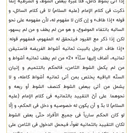
إذا أتى بشوط کامل، فلا عبره ببعض الشوط، و الشرطیه إنّما
ذکرت فی کلام الإمام (علیه السلام) لا فی کلام السائل، و
قوله «إذا طاف» و إن کان لا مفهوم له، لأن مفهومه على نحو
السالبه بانتفاء الموضوع، و هو من لم یطف و من لم یسهو،
لکن إذا ذکر مع القیود فیتحقق له المفهوم، فمفهوم قوله:
«إذا طاف الرجل بالبیت ثمانیه أشواط الفریضه فاستیقن
ثمانیه، أضاف إلیها ستّاً» «2» من لم یطف ثمانیه أشواط و
من لم یکمل الشوط الثامن، فالحکم بالتتمیم و إتیان
الستّه الباقیه یختص بمن أتى ثمانیه أشواط کامله، و لا
یشمل من أتى ببعض الشوط کنصف الشوط أو ربعه و
نحوهما. على أنّ التقیید بالثمانیه فی کلام الإمام (علیه
السلام) لا بدّ و أن یکون له خصوصیه و دخل فی الحکم، و إلّا
لو کان الحکم ساریاً فی جمیع الأفراد حتّى بعض الشوط
لکان التقیید بالثمانیه لغواً، فیحمل الدخول فی الثامن على