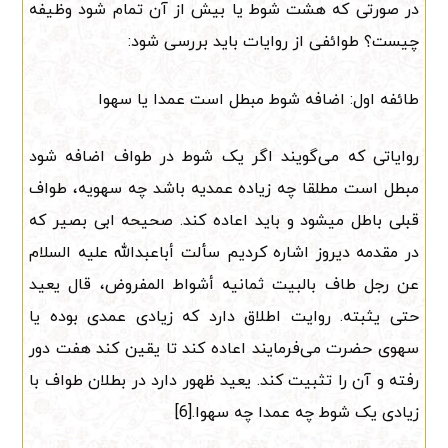
در صورتی که هشت شوط یا بیش از آن تمام شود وظیفه
چیست؟ طوائفی از روایات باید بررسی شود:
طائفه اول: اضافه شوط مبطل است عمدا یا سهوا
روایاتی که می‌گویند اگر یک شوط در طواف اضافه شود
مبطل است مطلقا چه زیاده عمدیه باشد چه سهویه، طواف
قبلی باطل میشود و باید اعاده کند. صحیحه ابی بصیر که
در مقدمه دیروز اشاره کردیم سألت أباعبدالله علیه السلام
عن رجل طاف بالبیت ثمانیه أشواط المفروض، قال یعید
حتی یثبته. روایت اطلاق دارد که زیادی عمدی بوده یا
سهوی حضرت می‌فرمایند اعاده کند تا یقین کند هفت دور
رفته و آن را تثبیت کند. یعید ظهور دارد در بطلان طواف با
زیادی یک شوط چه عمدا چه سهوا.[6]