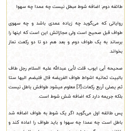
طائفه دوم: اضافه شوط مبطل نیست چه عمدا چه سهوا
روایاتی که می‌گوید چه زیاده عمدی باشد و چه سهوی
طواف قبل صحیح است ولی مجازاتش این است که اینها را
برساند به یک طواف دوم و بعد هم دو تا دو رکعت نماز
بخواند.
صحیحه أبی ایوب قلت لأبی عبدالله علیه السلام رجل طاف
بالبیت ثمانیه اشواط طواف الفریضه قال فلیضم الیها ستا
ثم یصلی أربع رکعات.[7] معلوم میشود طوافش باطل نیست
بلکه جریمه دارد که اضافه شش شوط است.
پس طائفه اول می‌گوید اگر یک شوط به طواف اضافه شد
باطل است چه عمدا چه سهوا و باید طواف را اعاده کند و