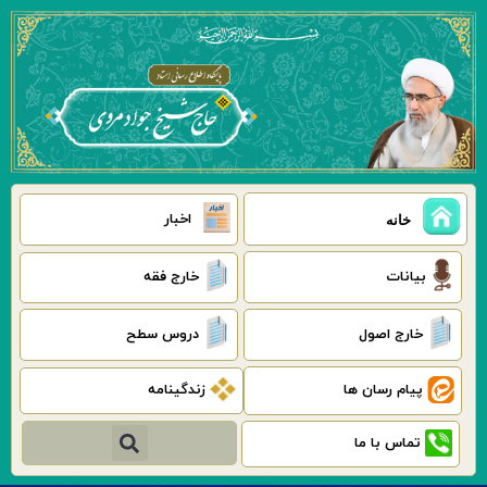
رش
ه
حتوا
اخبار
خانه
بیانات
خارج فقه
خارج اصول
دروس سطح
پیام رسان ها
زندگینامه
جستجو
تماس با ما