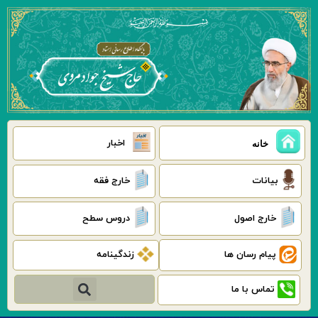
رش
ه
حتوا
اخبار
خانه
بیانات
خارج فقه
خارج اصول
دروس سطح
پیام رسان ها
زندگینامه
جستجو
تماس با ما