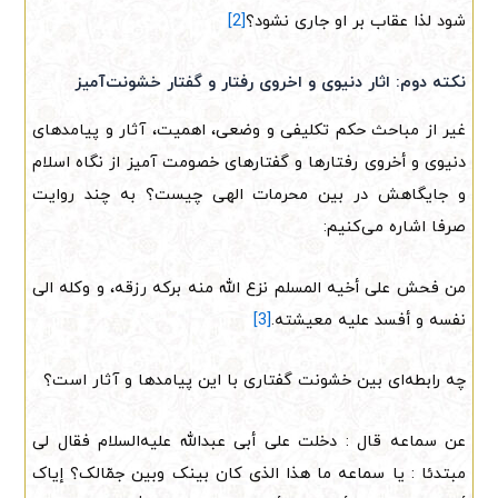
شود لذا عقاب بر او جاری نشود؟
[2]
نکته دوم: اثار دنیوی و اخروی رفتار و گفتار خشونت‌آمیز
غیر از مباحث حکم تکلیفی و وضعی، اهمیت، آثار و پیامدهای
دنیوی و أخروی رفتارها و گفتارهای خصومت آمیز از نگاه اسلام
و جایگاهش در بین محرمات الهی چیست؟ به چند روایت
صرفا اشاره می‌کنیم:
من فحش علی أخیه المسلم نزع الله منه برکه رزقه، و وکله الی
نفسه و أفسد علیه معیشته.
[3]
چه رابطه‌ای بین خشونت گفتاری با این پیامدها و آثار است؟
عن سماعه قال : دخلت على أبی عبدالله علیه‌السلام فقال لی
مبتدئا : یا سماعه ما هذا الذی کان بینک وبین جمّالک؟ إیاک