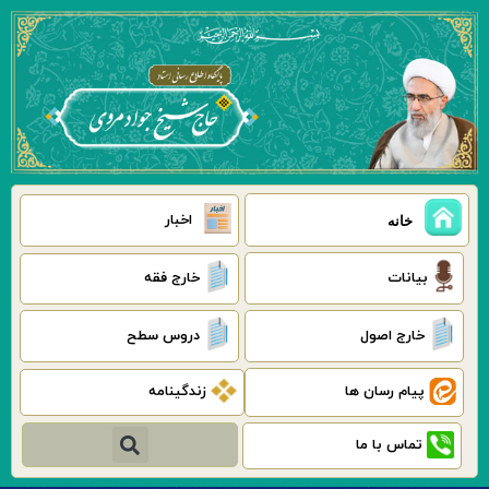
رش
ه
حتوا
اخبار
خانه
بیانات
خارج فقه
خارج اصول
دروس سطح
پیام رسان ها
زندگینامه
جستجو
تماس با ما