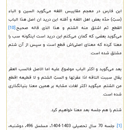
ابن فارس در معجم مقاییس اللغه می‌گوید السین و الباء
(سبّ) حدّه بعض اهل اللغه و أظنه ابن درید ان اصل هذا الباب
القطع ثم اشتق منه الشتم و هذا الذی قاله صحیح.
[10]
می‌گوید بعضی که گمان می‌کنم ابن درید است اینگونه سب را
معنا کرده که معنای اصلی‌اش قطع است و سپس از آن شتم
مشتق شده است.
بعد می‌گوید و اکثر الباب موضوع علیه اما الاصل فالسب العقر
یقال سببت الناقه اذا عقرتها و السبّ الشتم و لا قطیعه اقطع
من الشتم. میگوید اکثر لغات مشابه بر همین معنا بنیانگذاری
شده است.
شتم را هم جلسه بعد معنا خواهیم کرد.
[1]
. جلسه 70 سال تحصیلی 1403-1404، مسلسل 496، دوشنبه،