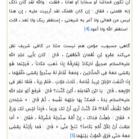
أن تکون فحاشا أو سخابا أو لعانا ، فقلت : والله لقد کان ذلک
إنه ظلمنی ، فقال : إن کان ظلمک لقد أربیت علیه ، إن هذا
لیس من فعالی ولا آمر به شیعتی ، إستغفر ربک ولا تعد ، قلت
: استغفر الله ولا أعود.
[4]
گاهی مسبوب، مؤمن هم نیست مثلا در کافی شریف نقل
می‌کند عَمْرِو بْنِ نُعْمَانَ الْجُعْفِیِّ ، قَالَ : کَانَ لِأَبِی عَبْدِ اللهِ
علیه‌السلام صَدِیقٌ لَایَکَادُ یُفَارِقُهُ إِذَا ذَهَبَ مَکَاناً ، فَبَیْنَمَا هُوَ
یَمْشِی مَعَهُ فِی الْحَذَّائِینَ ، وَمَعَهُ غُلَامٌ لَهُ سِنْدِیٌّ یَمْشِی خَلْفَهُمَا ،
إِذَا الْتَفَتَ الرَّجُلُ یُرِیدُ غُلَامَهُ ـ ثَلَاثَ مَرَّاتٍ ـ فَلَمْ یَرَهُ ، فَلَمَّا نَظَرَ فِی
الرَّابِعَهِ ، قَالَ : یَا ابْنَ الْفَاعِلَهِ ، أَیْنَ کُنْتَ؟ قَالَ : فَرَفَعَ أَبُو عَبْدِ اللهِ
علیه‌السلام یَدَهُ ، فَصَکَّ بِهَا جَبْهَهَ نَفْسِهِ ، ثُمَّ قَالَ : « سُبْحَانَ
اللهِ! تَقْذِفُ أُمَّهُ؟! قَدْ کُنْتُ أَرى أَنَّ لَکَ وَرَعاً ، فَإِذاً لَیْسَ لَکَ وَرَعٌ
». فَقَالَ : جُعِلْتُ فِدَاکَ ، إِنَّ أُمَّهُ سِنْدِیَّهٌ مُشْرِکَهٌ ، فَقَالَ : « أَمَا
عَلِمْتَ أَنَّ لِکُلِّ أُمَّهٍ نِکَاحاً؟ تَنَحَّ عَنِّی » قَالَ : فَمَا رَأَیْتُهُ یَمْشِی
مَعَهُ حَتّى فَرَّقَ الْمَوْتُ بَیْنَهُمَا.
[5]