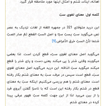
اهانه، ایذاء، شتم و امثال اینها مورد ملاحظه قرار گیرد.
کلمه اول: معنای لغوی سبّ
ابن درید متوفای 321 در جمهره اللغه از لغات نزدیک به عصر
نص می‌گوید سبّ یسبّ سبّا و اصل السبّ القطع ثمّ صار الصبّ
شتما لأنّ السبّ خرق الأعراض.
[9]
می‌گوید اصل معنای لغوی سبّ، قطع کردن است. لذا بعضی
میگویند وقتی شتر را پی میکند یعنی دست و پای شتر را قطع
میکند میگوید سبّ الناقه. ابن درید می‌گوید اصل معنای لغوی
سبّ، قطع است سپس در عرف، سبّ به معنای شتم بکار رفته
است. معنای شتم را هم بررسی می‌کنیم. اینکه سبّ به معنای
قطع در شتم بکار رفته این است که با ناسزا گفتن آبروی فرد
را از بین می‌برد لذا از این جهت کلمه سبّ ظهور عرفی پیدا
کرده در معنای شتم.