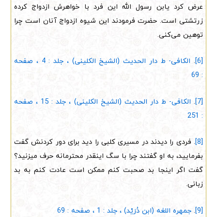
عرض کرد یابن رسول الله این فرد با خواهرش ازدواج کرده
زرتشتی است. حضرت فرمودند این شیوه ازدواج آنان است چرا
توهین می‌کنی.
[6]
.
الکافی- ط دار الحدیث (الشیخ الکلینی) ، جلد : 4 ، صفحه
: 69
[7]
.
الکافی- ط دار الحدیث (الشیخ الکلینی) ، جلد : 15 ، صفحه
: 251
[8]
. فردی را دیدند در مسیری کلبی را دید برای دور کردنش گفت
بفرمایید، به او گفتند چرا با سگ اینقدر محترمانه حرف میزنید؟
گفت اگر اینجا بد صحبت کنم ممکن است عادت کنم به بد
زبانی.
[9]
.
جمهره اللغه (ابن دُرَیْد) ، جلد : 1 ، صفحه : 69