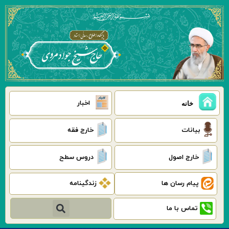
رش
ه
حتوا
اخبار
خانه
بیانات
خارج فقه
خارج اصول
دروس سطح
پیام رسان ها
زندگینامه
جستجو
تماس با ما