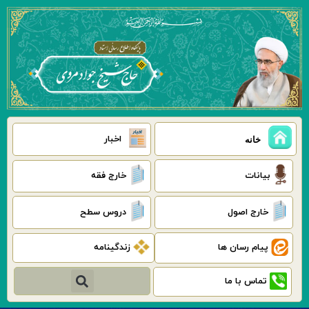
رش
ه
حتوا
اخبار
خانه
بیانات
خارج فقه
خارج اصول
دروس سطح
پیام رسان ها
زندگینامه
جستجو
تماس با ما