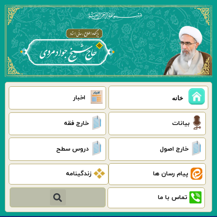
رش
ه
حتوا
اخبار
خانه
بیانات
خارج فقه
خارج اصول
دروس سطح
پیام رسان ها
زندگینامه
جستجو
تماس با ما