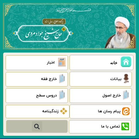
رش
ه
حتوا
اخبار
خانه
بیانات
خارج فقه
خارج اصول
دروس سطح
پیام رسان ها
زندگینامه
جستجو
تماس با ما