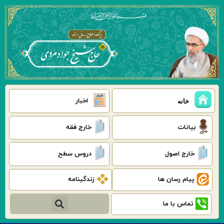
رش
ه
حتوا
اخبار
خانه
بیانات
خارج فقه
خارج اصول
دروس سطح
پیام رسان ها
زندگینامه
جستجو
تماس با ما