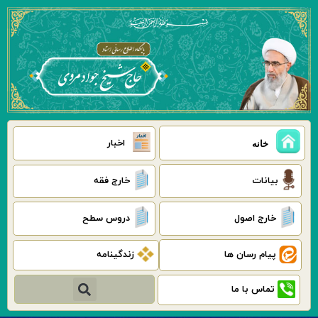
رش
ه
حتوا
اخبار
خانه
بیانات
خارج فقه
خارج اصول
دروس سطح
پیام رسان ها
زندگینامه
جستجو
تماس با ما