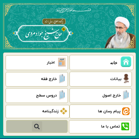
رش
ه
حتوا
اخبار
خانه
بیانات
خارج فقه
خارج اصول
دروس سطح
پیام رسان ها
زندگینامه
جستجو
تماس با ما