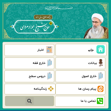
رش
ه
حتوا
اخبار
خانه
بیانات
خارج فقه
خارج اصول
دروس سطح
پیام رسان ها
زندگینامه
جستجو
تماس با ما