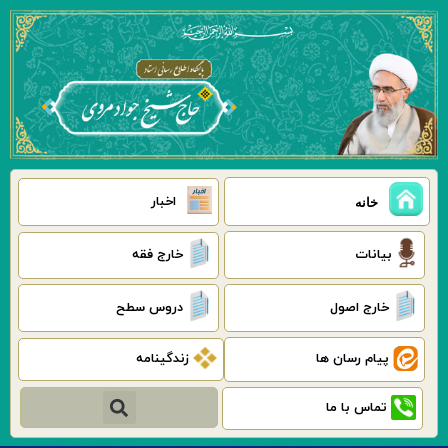
رش
ه
حتوا
اخبار
خانه
بیانات
خارج فقه
خارج اصول
دروس سطح
پیام رسان ها
زندگینامه
جستجو
تماس با ما