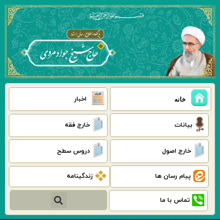
رش
ه
حتوا
اخبار
خانه
بیانات
خارج فقه
خارج اصول
دروس سطح
پیام رسان ها
زندگینامه
جستجو
تماس با ما