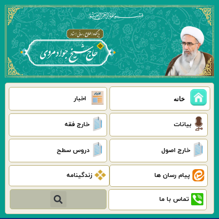
رش
ه
حتوا
اخبار
خانه
بیانات
خارج فقه
خارج اصول
دروس سطح
پیام رسان ها
زندگینامه
جستجو
تماس با ما