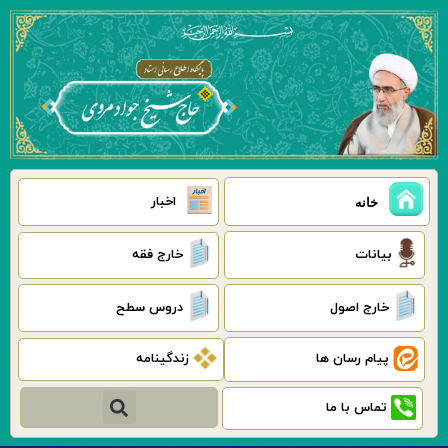
رش
ه
حتوا
اخبار
خانه
بیانات
خارج فقه
خارج اصول
دروس سطح
پیام رسان ها
زندگینامه
جستجو
تماس با ما