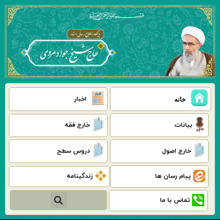
رش
ه
حتوا
اخبار
خانه
بیانات
خارج فقه
خارج اصول
دروس سطح
پیام رسان ها
زندگینامه
جستجو
تماس با ما