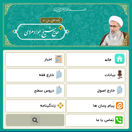
رش
ه
حتوا
اخبار
خانه
بیانات
خارج فقه
خارج اصول
دروس سطح
پیام رسان ها
زندگینامه
جستجو
تماس با ما