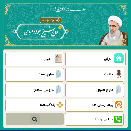
رش
ه
حتوا
اخبار
خانه
بیانات
خارج فقه
خارج اصول
دروس سطح
پیام رسان ها
زندگینامه
جستجو
تماس با ما