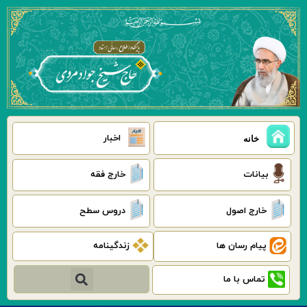
رش
ه
حتوا
اخبار
خانه
بیانات
خارج فقه
خارج اصول
دروس سطح
پیام رسان ها
زندگینامه
جستجو
تماس با ما