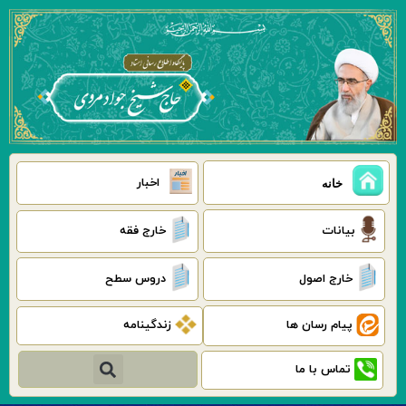
رش
ه
حتوا
اخبار
خانه
بیانات
خارج فقه
خارج اصول
دروس سطح
پیام رسان ها
زندگینامه
جستجو
تماس با ما