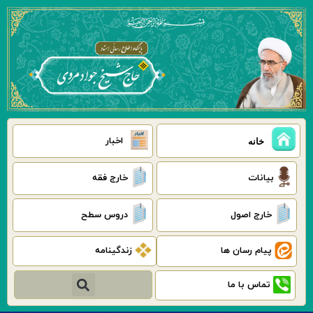
رش
ه
حتوا
اخبار
خانه
بیانات
خارج فقه
خارج اصول
دروس سطح
پیام رسان ها
زندگینامه
جستجو
تماس با ما