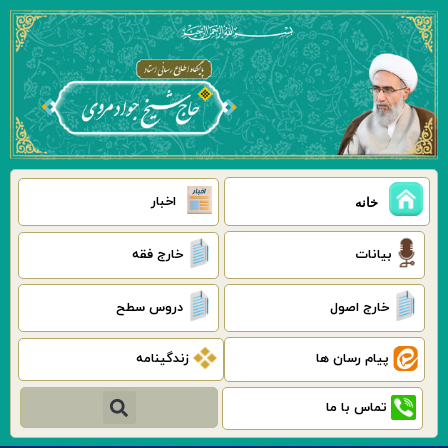
رش
ه
حتوا
اخبار
خانه
بیانات
خارج فقه
خارج اصول
دروس سطح
پیام رسان ها
زندگینامه
جستجو
تماس با ما