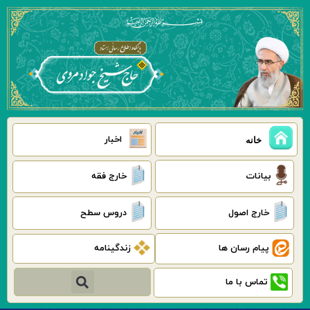
رش
ه
حتوا
اخبار
خانه
بیانات
خارج فقه
خارج اصول
دروس سطح
پیام رسان ها
زندگینامه
جستجو
تماس با ما