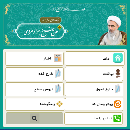
رش
ه
حتوا
اخبار
خانه
بیانات
خارج فقه
خارج اصول
دروس سطح
پیام رسان ها
زندگینامه
جستجو
تماس با ما