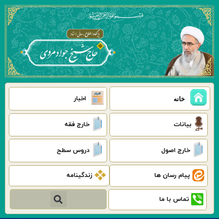
رش
ه
حتوا
اخبار
خانه
بیانات
خارج فقه
خارج اصول
دروس سطح
پیام رسان ها
زندگینامه
جستجو
تماس با ما