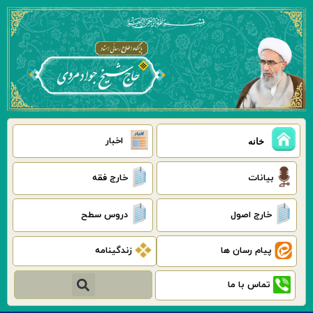
رش
ه
حتوا
اخبار
خانه
بیانات
خارج فقه
خارج اصول
دروس سطح
پیام رسان ها
زندگینامه
جستجو
تماس با ما