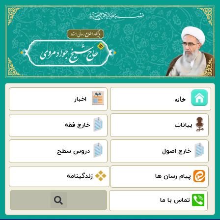
رش
ه
حتوا
اخبار
خانه
بیانات
خارج فقه
خارج اصول
دروس سطح
پیام رسان ها
زندگینامه
جستجو
تماس با ما