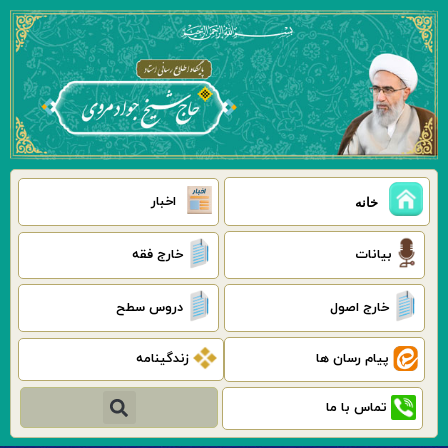
رش
ه
حتوا
اخبار
خانه
بیانات
خارج فقه
خارج اصول
دروس سطح
پیام رسان ها
زندگینامه
جستجو
تماس با ما