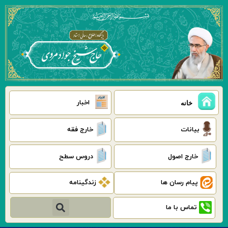
رش
ه
حتوا
اخبار
خانه
بیانات
خارج فقه
خارج اصول
دروس سطح
پیام رسان ها
زندگینامه
جستجو
تماس با ما