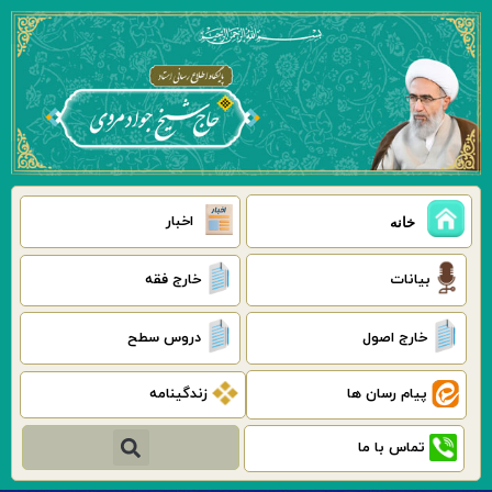
رش
ه
حتوا
اخبار
خانه
بیانات
خارج فقه
خارج اصول
دروس سطح
پیام رسان ها
زندگینامه
جستجو
تماس با ما