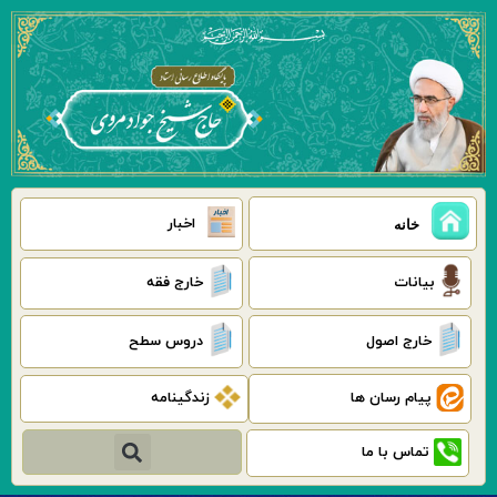
رش
ه
حتوا
اخبار
خانه
بیانات
خارج فقه
خارج اصول
دروس سطح
پیام رسان ها
زندگینامه
جستجو
تماس با ما