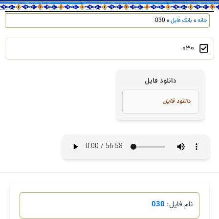
خانه
»
بانک فایل
»
030
030
دانلود فایل
نام فایل:
030