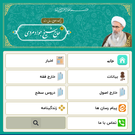
رش
ه
حتوا
اخبار
خانه
بیانات
خارج فقه
خارج اصول
دروس سطح
پیام رسان ها
زندگینامه
جستجو
تماس با ما