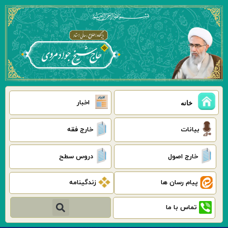
رش
ه
حتوا
اخبار
خانه
بیانات
خارج فقه
خارج اصول
دروس سطح
پیام رسان ها
زندگینامه
جستجو
تماس با ما