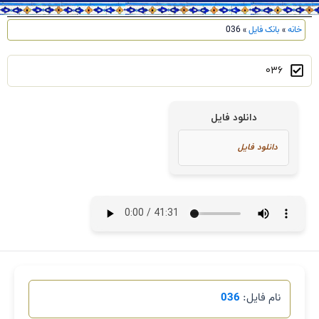
خانه
»
بانک فایل
»
036
036
دانلود فایل
نام فایل:
036