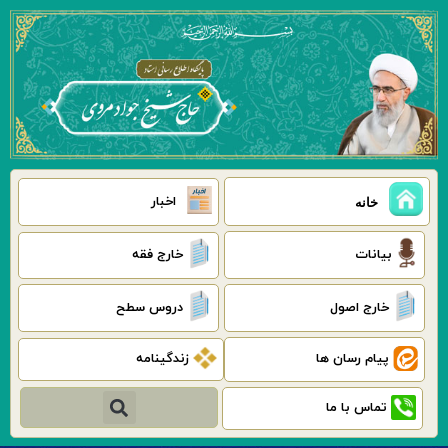
رش
ه
حتوا
اخبار
خانه
بیانات
خارج فقه
خارج اصول
دروس سطح
پیام رسان ها
زندگینامه
جستجو
تماس با ما