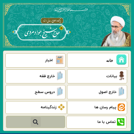
رش
ه
حتوا
اخبار
خانه
بیانات
خارج فقه
خارج اصول
دروس سطح
پیام رسان ها
زندگینامه
جستجو
تماس با ما