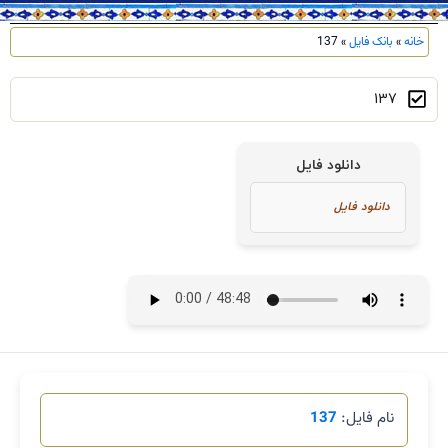
خانه
»
بانک فایل
»
137
137
دانلود فایل
نام فایل:
137