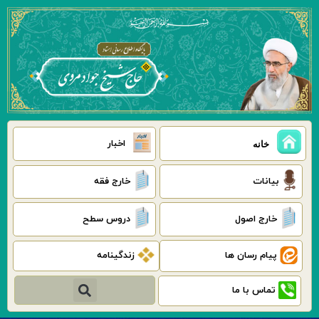
رش
ه
حتوا
اخبار
خانه
بیانات
خارج فقه
خارج اصول
دروس سطح
پیام رسان ها
زندگینامه
جستجو
تماس با ما