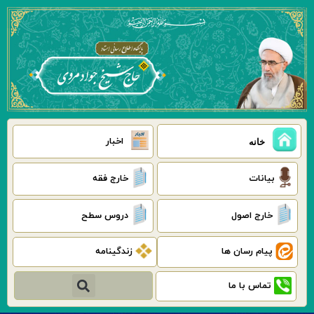
رش
ه
حتوا
اخبار
خانه
بیانات
خارج فقه
خارج اصول
دروس سطح
پیام رسان ها
زندگینامه
جستجو
تماس با ما