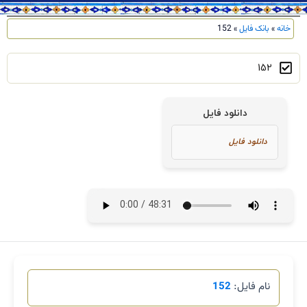
خانه
»
بانک فایل
»
152
152
دانلود فایل
نام فایل:
152