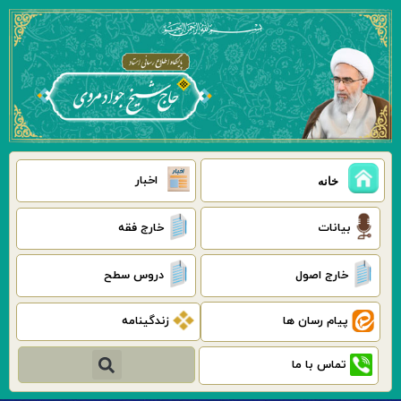
رش
ه
حتوا
اخبار
خانه
بیانات
خارج فقه
خارج اصول
دروس سطح
پیام رسان ها
زندگینامه
جستجو
تماس با ما