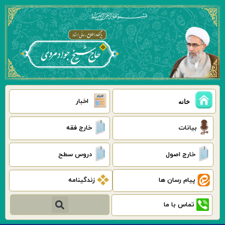
رش
ه
حتوا
اخبار
خانه
بیانات
خارج فقه
خارج اصول
دروس سطح
پیام رسان ها
زندگینامه
جستجو
تماس با ما