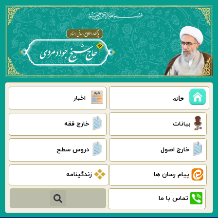
رش
ه
حتوا
اخبار
خانه
بیانات
خارج فقه
خارج اصول
دروس سطح
پیام رسان ها
زندگینامه
جستجو
تماس با ما