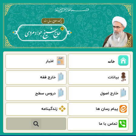
رش
ه
حتوا
اخبار
خانه
بیانات
خارج فقه
خارج اصول
دروس سطح
پیام رسان ها
زندگینامه
جستجو
تماس با ما