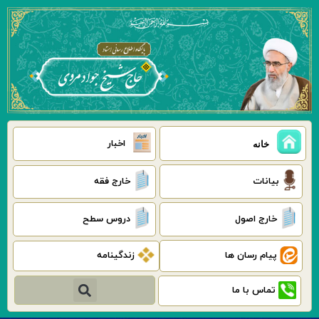
رش
ه
حتوا
اخبار
خانه
بیانات
خارج فقه
خارج اصول
دروس سطح
پیام رسان ها
زندگینامه
جستجو
تماس با ما