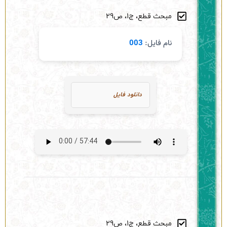
مبحث قطع، ج1، ص29
نام فایل:
003
دانلود فایل
مبحث قطع، ج1، ص29