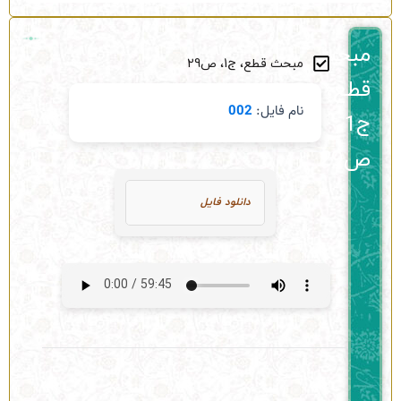
مبحث
مبحث قطع، ج1، ص29
قطع،
نام فایل:
002
ج1،
ص29
دانلود فایل