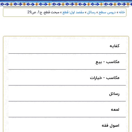
خانه
»
دروس سطح
»
رسائل
»
مقصد اول: قطع
»
مبحث قطع، ج1، ص29
کفایه
مکاسب - بیع
مکاسب - خیارات
رسائل
لمعه
اصول فقه