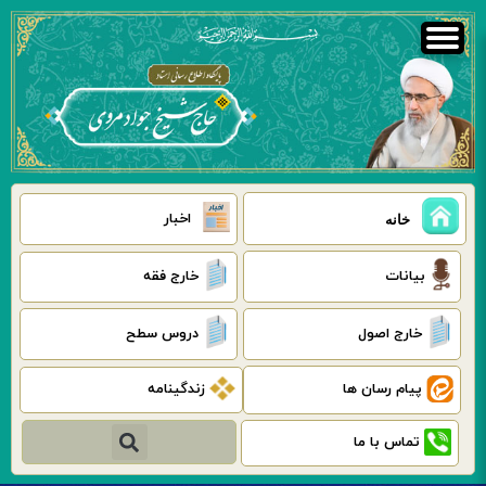
رش
ه
حتوا
اخبار
خانه
بیانات
خارج فقه
خارج اصول
دروس سطح
پیام رسان ها
زندگینامه
جستجو
تماس با ما