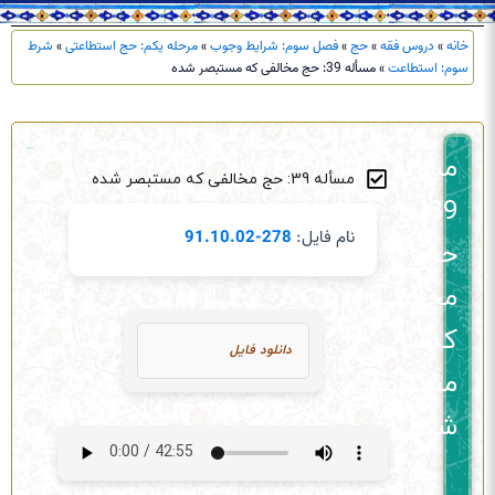
خانه
»
دروس فقه
»
حج
»
فصل سوم: شرایط وجوب
»
مرحله یکم: حج استطاعتی
»
شرط
سوم: استطاعت
»
مسأله 39: حج مخالفی که مستبصر شده
مسأله
مسأله 39: حج مخالفی که مستبصر شده
39:
نام فایل:
278-91.10.02
حج
مخالفی
که
دانلود فایل
مستبصر
شده