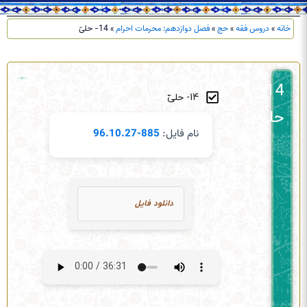
خانه
»
دروس فقه
»
حج
»
فصل دوازدهم: محرمات احرام
»
14- حلیّ
14-
14- حلیّ
حلیّ
نام فایل:
885-96.10.27
دانلود فایل