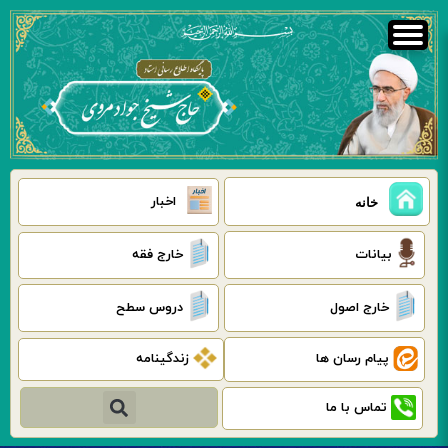
رش
ه
حتوا
اخبار
خانه
بیانات
خارج فقه
خارج اصول
دروس سطح
پیام رسان ها
زندگینامه
جستجو
تماس با ما