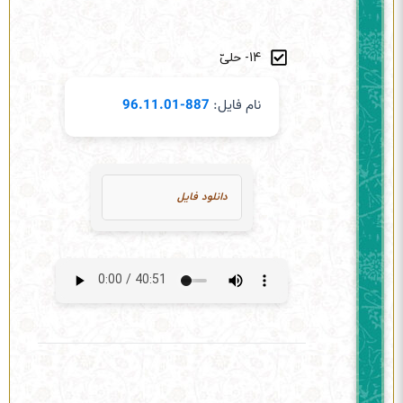
14- حلیّ
نام فایل:
887-96.11.01
دانلود فایل