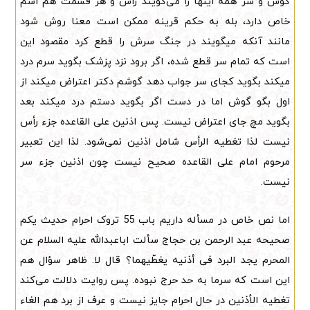
گوش و سر همه اینها را می‌گویند رأس و هر قسمت هم اسم
خاص دارد، بله به حکم قرینه ممکن است معنا روش شود
مانند آنکه میگویند در جنگ سرش را قطع کرد مقصود این
است که تمام سر قطع شده، اگر برود نزد پزشک بگوید سرم درد
میکند بگوید کجای سر جواب دهد گوشم دکتر اعتراض میکند از
اول بگو گوش اما در دست اگر بگوید دستم درد میکند بعد
بگوید مچ جای اعتراض نیست. پس اذنین علی القاعده جزء رأس
نیست لذا تغطیه الرأس شامل اذنین نمی‌شود. لذا این تعبیر
مرحوم امام علی القاعده صحیح نیست چون اذنین جزء سر
نیست.
اما نص خاص در مسأله داریم باب 55 تروک احرام حدیث یکم
صحیحه عبد الرحمن بن حجاج سألت اباعبدالله علیه السلام عن
المحرم یجد البرد فی أذنیه یغطّیهما؟ قال لا. ظاهر سؤال هم
این است که سرما به حد حرج نبوده. پس روایت دلالت می‌کند
تغطیه الأذنین در حال احرام جایز نیست و عرف از برد هم الغاء