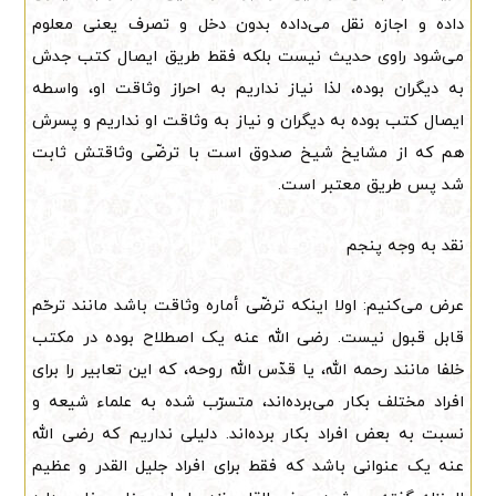
داده و اجازه نقل می‌داده بدون دخل و تصرف یعنی معلوم
می‌شود راوی حدیث نیست بلکه فقط طریق ایصال کتب جدش
به دیگران بوده، لذا نیاز نداریم به احراز وثاقت او، واسطه
ایصال کتب بوده به دیگران و نیاز به وثاقت او نداریم و پسرش
هم که از مشایخ شیخ صدوق است با ترضّی وثاقتش ثابت
شد پس طریق معتبر است.
نقد به وجه پنجم
عرض می‌کنیم: اولا اینکه ترضّی أماره وثاقت باشد مانند ترحّم
قابل قبول نیست. رضی الله عنه یک اصطلاح بوده در مکتب
خلفا مانند رحمه الله، یا قدّس الله روحه، که این تعابیر را برای
افراد مختلف بکار می‌برده‌اند، متسرّب شده به علماء شیعه و
نسبت به بعض افراد بکار برده‌اند. دلیلی نداریم که رضی الله
عنه یک عنوانی باشد که فقط برای افراد جلیل القدر و عظیم