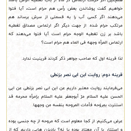
همچنین اگر حرمت ارتماس در ماء از باب تغطیه الرأس باشد
خواهیم گفت پوشاندن بعض رأس هم حرام است، آیا فتوا
می‌دهند اگر کسی آب را به قسمتی از سرش برساند هم
مرتکب حرام شده. از جهت دیگر اگر ارتماس مصداق تغطیه
باشد بر زن تغطیه الوجه حرام است آیا فتوا می‌دهند که
ارتماس المرأه وجهه فی الماء هم حرام است؟
لذا قرینه اول که صاحب جواهر ذکر کردند قرینیت ندارد.
قرینه دوم: روایت ابن ابی نصر بزنطی
می‌فرمایند روایت معتبر داریم عن ابن ابی نصر بزنطی عن ابی
الحسن علیه السلام مرّ أبوجعفر علیه السلام بإمرأه محرمه قد
استترت بمِروَحه فأمات المروحه بنفسه من وجهها.
عرض می‌کنیم: از کجا معلوم است که مروحه از چه جنسی بوده
و استتار با آن معتاد بوده یا نه؟ بادبزن هایی داریم که از