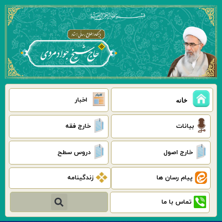
رش
ه
حتوا
اخبار
خانه
بیانات
خارج فقه
خارج اصول
دروس سطح
پیام رسان ها
زندگینامه
جستجو
تماس با ما