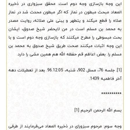
این وجه بازسازی وجه دوم است. محقق سبزواری در ذخیره
المعاد مبحث مبطون در نماز که اگر مبطون محدث شد در نماز
صلاه را قطع میکند و یتطهر و یبنی علی صلاته، روایت مصدر
به محمد بن مسلم است در من لایحضر شیخ صدوق، ایشان
بحث مبسوطی را مطرح میکنند که بازسازی وجه دوم است و با
این وجه اثبات میکنند صحت طریق شیخ صدوق به محمد بن
مسلم را. بعض اعاظم قم حفظه الله هم همین مشی را دارد.
[1]. جلسه 76، مسلل 902، شنبه، 96.12.05. بعد از تعطیلات دهه
آخر فاطمیه 1439.
**********
بسم الله الرحمن الرحیم [1]
وجه سوم: مرحوم سبزورای در ذخیره المعاد می‌فرمایند از طرفی