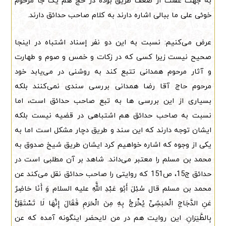
به جهت غفلت از ضعف طریق بوده در حج هم یک جا مرحوم
خوئی علی ما ببالی اشاره دارند به کلام صاحب حدائق دارند.
عرض می‌کنیم: نسبت به این دو نفر إسناد اشتباه در اینجا
صحیح نیست زیرا کسی که در زکات و خمس و صوم و طهارت
و آثار مرحوم همدانی تتبع کند به روشنی در می‌یابد خود
مرحوم حاج آقا رضا همدانی بررسی سندی نمی‌کنند بلکه
بسیاری از این بررسی ها به تبع صاحب حدائق است، اما
نسبت به صاحب حدائق هم اشتباهی در قضیه نیست بلکه
ایشان توجه دارند که این سند و طریق دچار مشکل است اما به
یکی از وجوه که اشاره خواهیم کرد ایشان طریق شیخ صدوق به
محمد بن مسلم را معتبر می‌داند. شاهد بر آن مطلبی است در
حدائق ج15، ص151 که روایتی را صاحب حدائق نقل می‌کند عن
محمد بن مسلم قال سُئِلَ أَبُو عَبْدِ اللَّهِ علیه السلام وَ أَنَا حَاضِرٌ
عَنِ الدَّجَاجِ الْحَبَشِیِّ یُخْرَجُ بِهِ مِنَ الْحَرَمِ فَقَالَ إِنَّهَا لَا تَسْتَقِلُّ
بِالطَّیَرَانِ. این روایت هم در من لایحضر اینگونه آمده که عن