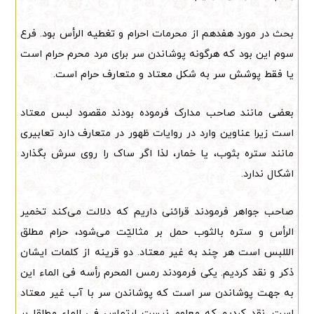
بحث در مورد هفدهم از محرمات احرام و تغطیه الرأس بود. فرع
سوم این بود که هرگونه پوشاندن سر برای مرد محرم حرام است
یا فقط پوشش سر به شکل معتاد و متعارف حرام است.
بعضی مانند صاحب مدارک فرموده بودند مقصود لبس معتاد
است زیرا عناوین وارد در روایات ظهور در متعارف دارد تعابیری
مانند ستره بثوب، یا خمار، لذا اگر ساک را روی سرش بگذارد
اشکال ندارد.
صاحب جواهر فرمودند قرائنی داریم که دلالت می‌کند تخمیر
الرأس و ستره بالثوب حمل بر مثالیّت می‌شود، حرام مطلق
الللبس است هر چند به غیر معتاد. دو قرینه از کلمات ایشان
ذکر و نقد کردیم. یکی فرمودند رمس المحرم رأسه فی الماء این
به جهت پوشاندن سر است که پوشاندن سر با آب غیر معتاد
است. نقد کردیم که معلوم نیست ارتماس فی الماء مطلقا بر