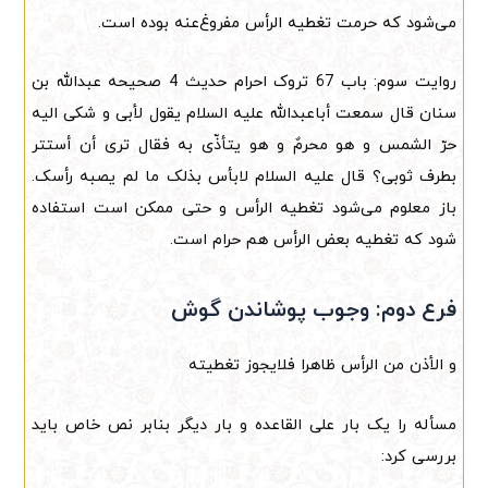
می‌شود که حرمت تغطیه الرأس مفروغ‌عنه بوده است.
روایت سوم: باب 67 تروک احرام حدیث 4 صحیحه عبدالله بن
سنان قال سمعت أباعبدالله علیه السلام یقول لأبی و شکی الیه
حرّ الشمس و هو محرمٌ و هو یتأذّی به فقال تری أن أستتر
بطرف ثوبی؟ قال علیه السلام لابأس بذلک ما لم یصبه رأسک.
باز معلوم می‌شود تغطیه الرأس و حتی ممکن است استفاده
شود که تغطیه بعض الرأس هم حرام است.
فرع دوم: وجوب پوشاندن گوش
و الأذن من الرأس ظاهرا فلایجوز تغطیته
مسأله را یک بار علی القاعده و بار دیگر بنابر نص خاص باید
بررسی کرد: