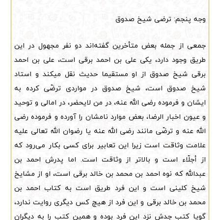
وجه پنجم: ترضی شیخ صدوق
جمعی از جمله بعض متأخرین گفته‌اند دو نفر مجهول در این
طریق وجود دارد، یکی علی بن احمد برقی است، علی بن احمد
برقی شیخ صدوق از او مستقیما حدیث نقل میکند و استاد
شیخ صدوق است، شیخ صدوق در مواردی ترضّی کرده به
ایشان و فرموده رضی الله عنه، در من لایحضر، در امالی و توحید
و عیون اخبار الرضا، بعض موارد نامشان را آورده و فرموده رضی
الله عنه و ترضّی مانند رضی الله عنه یا رضوان الله تعالی علیه
علامت وثاقت است زیرا این تعابیر برای کسی بکار می‌رود که
از أجلّاء است و بالاتر از وثاقت است. اما پدرش احمد بن
عبدالله که نوه احمد بن محمد بن خالد برقی است، او از مشایخ
شیخ کلینی است و این فرد طریق است به کتاب احمد بن
محمد بن خالد برقی و این فرد از هیچ کس دیگری روایت ندارد،
گویا کتب جدش نزد این فرد بوده و همین کتب را به دیگران