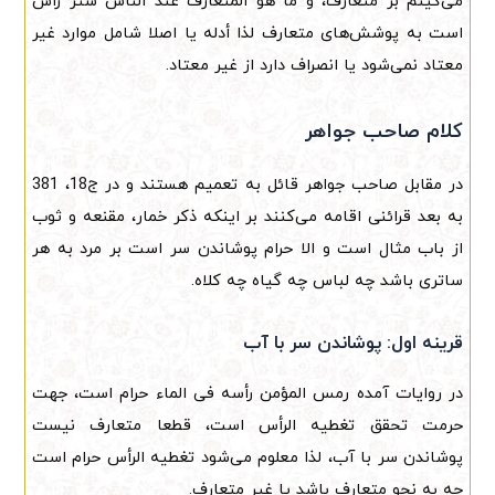
می‌کینم بر متعارف، و ما هو المتعارف عند الناس ستر رأس
است به پوشش‌های متعارف لذا أدله یا اصلا شامل موارد غیر
معتاد نمی‌شود یا انصراف دارد از غیر معتاد.
کلام صاحب جواهر
در مقابل صاحب جواهر قائل به تعمیم هستند و در ج18، 381
به بعد قرائنی اقامه می‌کنند بر اینکه ذکر خمار، مقنعه و ثوب
از باب مثال است و الا حرام پوشاندن سر است بر مرد به هر
ساتری باشد چه لباس چه گیاه چه کلاه.
قرینه اول: پوشاندن سر با آب
در روایات آمده رمس المؤمن رأسه فی الماء حرام است، جهت
حرمت تحقق تغطیه الرأس است، قطعا متعارف نیست
پوشاندن سر با آب، لذا معلوم می‌شود تغطیه الرأس حرام است
چه به نحو متعارف باشد یا غیر متعارف.