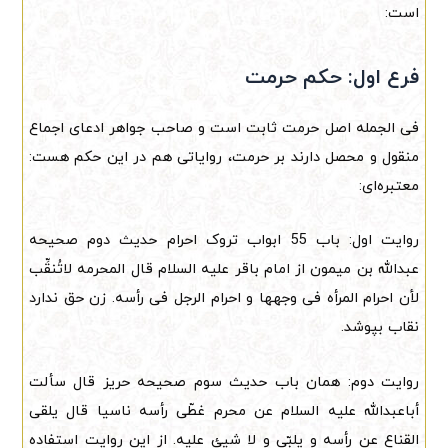
است:
فرع اول: حکم حرمت
فی الجمله اصل حرمت ثابت است و صاحب جواهر ادعای اجماع
منقول و محصل دارند بر حرمت، روایاتی هم در این حکم هست:
معتبره‌ای:
روایت اول: باب 55 ابواب تروک احرام حدیث دوم صحیحه
عبدالله بن میمون از امام باقر علیه السلام قال المحرمه لاتُنقِّب
لأن احرام المرأه فی وجهها و احرام الرجل فی رأسه. زن حق ندارد
نقاب بپوشد.
روایت دوم: همان باب حدیث سوم صحیحه حریز قال سألت
أباعبدالله علیه السلام عن محرم غطّی رأسه ناسیا قال یلقی
القناع عن رأسه و یلبّی و لا شیئ علیه. از این روایت استفاده