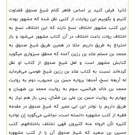
ثانیا: فرض کنید بر اساس ظاهر کلام شیخ صدوق قضاوت
کنیم و بگوییم این روایات از کتبی نقل شده که مشهور بوده،
این کتب مشهور اختلاف نسخ دارند که این اختلاف نسخ به
اختلاف روات باعث اختلاف در آن کتاب مشهور می‌شود و باز
احتیاج به طریق داریم. مثلا در همین طریق شیخ صدوق به
محمد بن مسلم علاء بن رزین آمده که محقق سبزواری میگوید
کتابش مشهور است و لعل شیخ صدوق از کتاب او نقل
کرده‌اند. نسبت به کتاب علاء بن رزین شیخ طوسی می‌فرماید
له أربعه نسخ، أحدها بروایه حسن بن محبوب، دوم به روایت
محمد بن خالد طیالسی، سوم به روایت محمد بن صَهبان و
چهارم به روایت حسن بن علی بن فضّال، پس باز هم نیاز به
طریق داریم. یا نوادر ابن ابی عمیر که شیخ صدوق در مقدمه
فقیه از کتب مشهوره دانسته است، نجاشی می‌گوید إن نوادره
کثیره لأن الرواه عنه کثیرون فهی تختلف باختلافهم. کتب
حسین بن سعید که شیخ صدوق آن را از کتب مشهوره